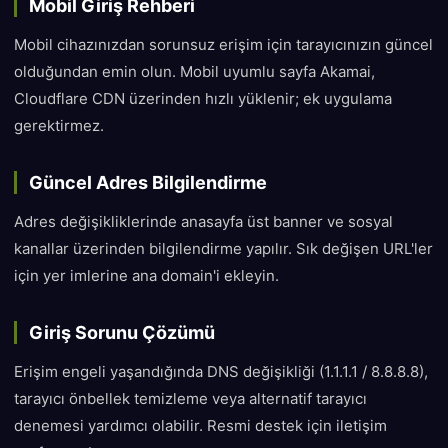
Mobil Giriş Rehberi
Mobil cihazınızdan sorunsuz erişim için tarayıcınızın güncel
olduğundan emin olun. Mobil uyumlu sayfa Akamai,
Cloudflare CDN üzerinden hızlı yüklenir; ek uygulama
gerektirmez.
Güncel Adres Bilgilendirme
Adres değişikliklerinde anasayfa üst banner ve sosyal
kanallar üzerinden bilgilendirme yapılır. Sık değişen URL'ler
için yer imlerine ana domain'i ekleyin.
Giriş Sorunu Çözümü
Erişim engeli yaşandığında DNS değişikliği (1.1.1.1 / 8.8.8.8),
tarayıcı önbellek temizleme veya alternatif tarayıcı
denemesi yardımcı olabilir. Resmi destek için iletişim