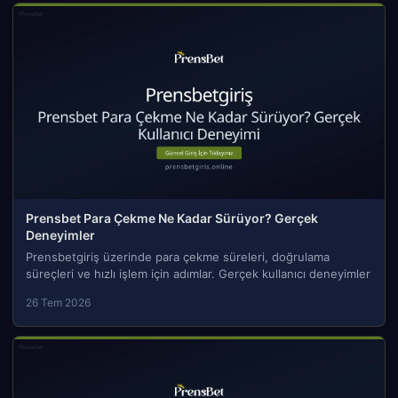
Prensbet Para Çekme Ne Kadar Sürüyor? Gerçek
Deneyimler
Prensbetgiriş üzerinde para çekme süreleri, doğrulama
süreçleri ve hızlı işlem için adımlar. Gerçek kullanıcı deneyimler
26 Tem 2026