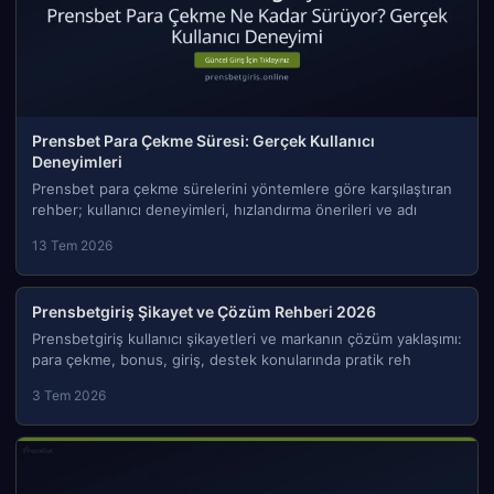
Prensbet Para Çekme Süresi: Gerçek Kullanıcı
Deneyimleri
Prensbet para çekme sürelerini yöntemlere göre karşılaştıran
rehber; kullanıcı deneyimleri, hızlandırma önerileri ve adı
13 Tem 2026
Prensbetgiriş Şikayet ve Çözüm Rehberi 2026
Prensbetgiriş kullanıcı şikayetleri ve markanın çözüm yaklaşımı:
para çekme, bonus, giriş, destek konularında pratik reh
3 Tem 2026