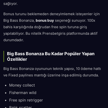
sağlıyor.
Bonus turunu beklemeden deneyimlemek isteyenler için
Big Bass Bonanza,
bonus buy
seçeneği sunuyor. 100x
bahis karşılığında doğrudan free spin turuna giriş
yapılabiliyor. Bu nitelik Prensbetgiris platformunda aktif
durumdadır.
Big Bass Bonanza Bu Kadar Popüler Yapan
Özellikler
Big Bass Bonanza oyununun teknik yapısı, 10 ödeme hattı
ve Fixed paylines mantığı üzerine inşa edilmiş durumda.
Money collect
Fisherman wild
Free spin retrigger
Balık scatter