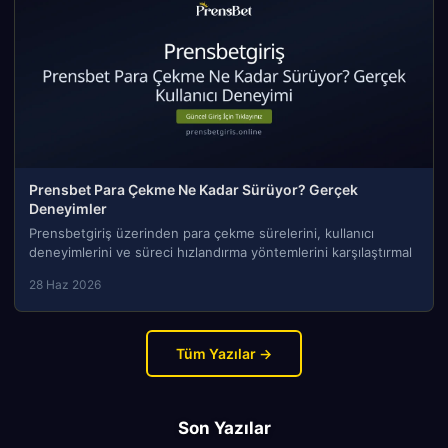
Prensbet Para Çekme Ne Kadar Sürüyor? Gerçek
Deneyimler
Prensbetgiriş üzerinden para çekme sürelerini, kullanıcı
deneyimlerini ve süreci hızlandırma yöntemlerini karşılaştırmal
28 Haz 2026
Tüm Yazılar →
Son Yazılar